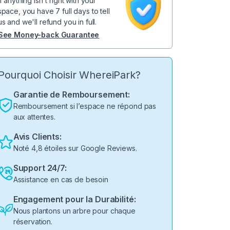
If anything isn't right with your
space, you have 7 full days to tell
us and we'll refund you in full.
See Money-back Guarantee
Pourquoi Choisir WhereiPark?
Garantie de Remboursement:
Remboursement si l’espace ne répond pas
aux attentes.
Avis Clients:
Noté 4,8 étoiles sur Google Reviews.
Support 24/7:
Assistance en cas de besoin
Engagement pour la Durabilité:
Nous plantons un arbre pour chaque
réservation.