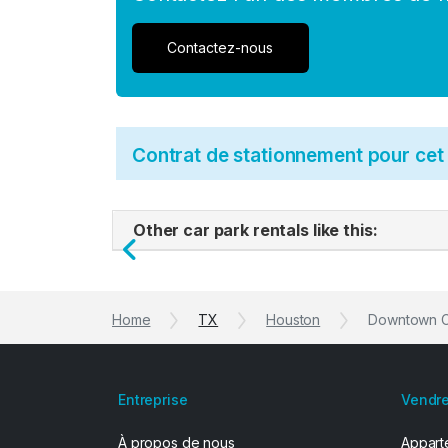
Contactez-nous
Contrat de stationnement pour ce
Other car park rentals like this:
Previous
Home
TX
Houston
Downtown C
Entreprise
Vendre
À propos de nous
Apparte