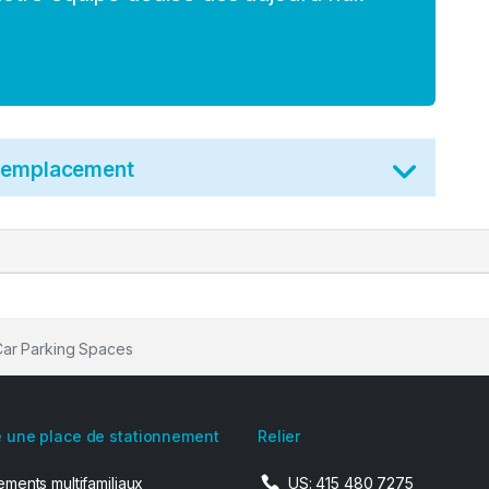
t emplacement
ar Parking Spaces
 une place de stationnement
Relier
ments multifamiliaux
US: 415 480 7275