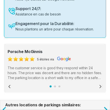
Support 24/7:
Assistance en cas de besoin
Engagement pour la Durabilité:
Nous plantons un arbre pour chaque réservation.
Porsche McGinnis
5 étoiles via
The customer service is good they respond within 24
hours. The price was decent and there are no hidden fees.
The parking location is a short walk to my office in a safe
location. There were a few hiccups with my encounter with
the staff who serve as a third party in distributing the
Previous
Ne
garage opener but overall I am happy.
Autres locations de parkings similaires: