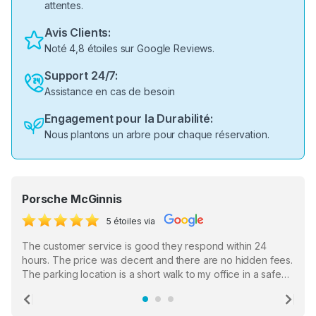
attentes.
Avis Clients:
Noté 4,8 étoiles sur Google Reviews.
Support 24/7:
Assistance en cas de besoin
Engagement pour la Durabilité:
Nous plantons un arbre pour chaque réservation.
Porsche McGinnis
5 étoiles via
The customer service is good they respond within 24
hours. The price was decent and there are no hidden fees.
The parking location is a short walk to my office in a safe
location. There were a few hiccups with my encounter with
the staff who serve as a third party in distributing the
Previous
Ne