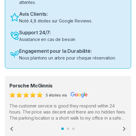
attentes.
Avis Clients:
Noté 4,8 étoiles sur Google Reviews.
Support 24/7:
Assistance en cas de besoin
Engagement pour la Durabilité:
Nous plantons un arbre pour chaque réservation.
Porsche McGinnis
5 étoiles via
The customer service is good they respond within 24
hours. The price was decent and there are no hidden fees.
The parking location is a short walk to my office in a safe
location. There were a few hiccups with my encounter with
the staff who serve as a third party in distributing the
Previous
Ne