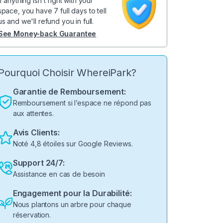
If anything isn't right with your
space, you have 7 full days to tell
us and we'll refund you in full.
See Money-back Guarantee
Pourquoi Choisir WhereiPark?
Garantie de Remboursement:
Remboursement si l’espace ne répond pas
aux attentes.
Avis Clients:
Noté 4,8 étoiles sur Google Reviews.
Support 24/7:
Assistance en cas de besoin
Engagement pour la Durabilité:
Nous plantons un arbre pour chaque
réservation.