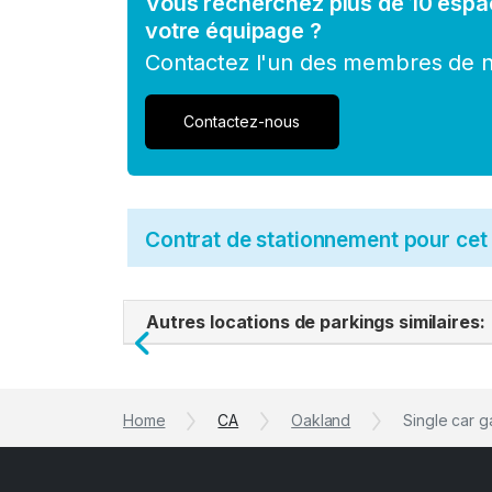
Vous recherchez plus de 10 espa
votre équipage ?
Contactez l'un des membres de no
Contactez-nous
Contrat de stationnement pour ce
Autres locations de parkings similaires:
Previous
Home
CA
Oakland
Single car 