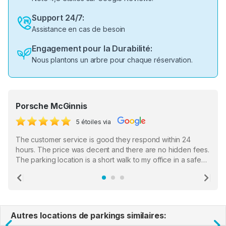
Support 24/7:
Assistance en cas de besoin
Engagement pour la Durabilité:
Nous plantons un arbre pour chaque réservation.
Porsche McGinnis
5 étoiles via
The customer service is good they respond within 24
hours. The price was decent and there are no hidden fees.
The parking location is a short walk to my office in a safe
location. There were a few hiccups with my encounter with
the staff who serve as a third party in distributing the
Previous
Ne
garage opener but overall I am happy.
Autres locations de parkings similaires: