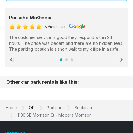
Porsche McGinnis
5 étoiles via
The customer service is good they respond within 24
hours. The price was decent and there are no hidden fees.
The parking location is a short walk to my office in a safe
location. There were a few hiccups with my encounter with
the staff who serve as a third party in distributing the
Previous
Ne
garage opener but overall I am happy.
Other car park rentals like this:
Home
OR
Portland
Buckman
1130 SE Morrison St - Modera Morrison