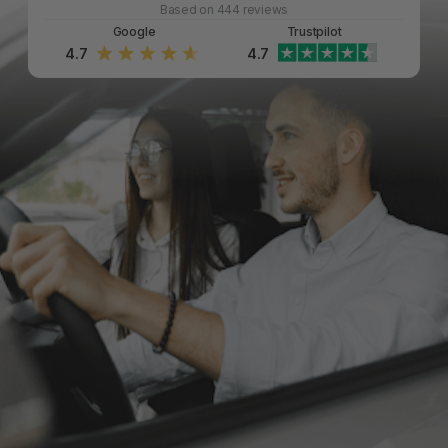
Based on 444 reviews
Google
Trustpilot
4.7
4.7