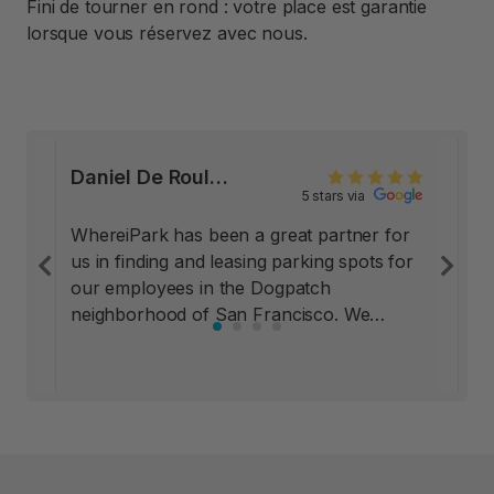
Fini de tourner en rond : votre place est garantie
lorsque vous réservez avec nous.
Daniel De Roulet, Co Founder at Mitokinin, San Francisco
5 stars via
WhereiPark has been a great partner for
us in finding and leasing parking spots for
Previous
Ne
our employees in the Dogpatch
neighborhood of San Francisco. We
looked at other options, including pay lots
nearby; all of those options had significant
drawbacks, and carried risks to our
employees’ property and even personal
safety. WhereiPark placed us in private
underground lots in local buildings, and