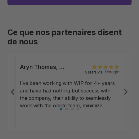
Ce que nos partenaires disent
de nous
Aryn Thomas, Sr. Regional Property Manager, Greystar Owned Assets,
5 stars via
I’ve been working with WIP for 4+ years
and have had nothing but success with
Previous
Ne
the company, their ability to seamlessly
work with the onsite team, minimize
operational impact and help out in areas
of opportunity that relates to parking
revenue. This is one of the most flexible
and easy-to-navigate programs that I’ve