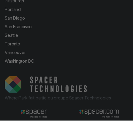
Pittsburgh
Portland
San Diego
San Francisco
Seattle
Toronto
Vancouver
Washington DC
WhereiPark fait partie du groupe Spacer Technologies