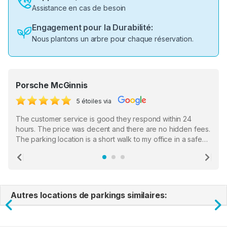
Assistance en cas de besoin
Engagement pour la Durabilité:
Nous plantons un arbre pour chaque réservation.
Porsche McGinnis
5 étoiles via
The customer service is good they respond within 24
hours. The price was decent and there are no hidden fees.
The parking location is a short walk to my office in a safe
location. There were a few hiccups with my encounter with
the staff who serve as a third party in distributing the
Previous
Ne
garage opener but overall I am happy.
Autres locations de parkings similaires:
Previous
N