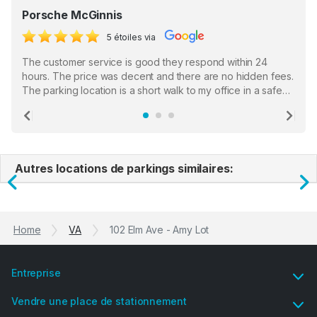
Porsche McGinnis
5 étoiles via
The customer service is good they respond within 24
hours. The price was decent and there are no hidden fees.
The parking location is a short walk to my office in a safe
location. There were a few hiccups with my encounter with
the staff who serve as a third party in distributing the
Previous
Ne
garage opener but overall I am happy.
Autres locations de parkings similaires:
Previous
N
Home
VA
102 Elm Ave - Amy Lot
Entreprise
Vendre une place de stationnement