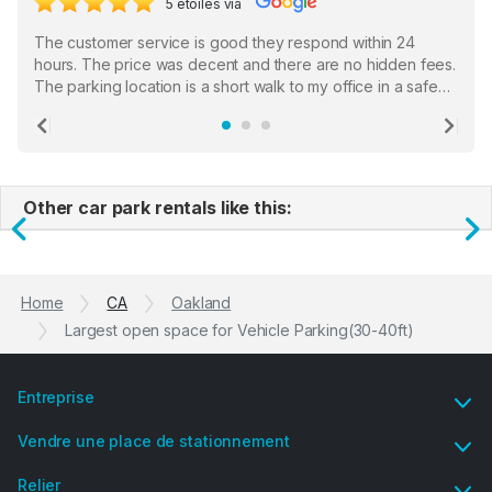
5 étoiles via
The customer service is good they respond within 24
hours. The price was decent and there are no hidden fees.
The parking location is a short walk to my office in a safe
location. There were a few hiccups with my encounter with
the staff who serve as a third party in distributing the
Previous
Ne
garage opener but overall I am happy.
Other car park rentals like this:
Previous
N
Home
CA
Oakland
Largest open space for Vehicle Parking(30-40ft)
Entreprise
Vendre une place de stationnement
Relier